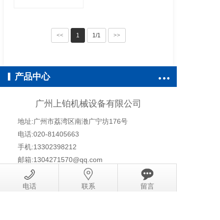
<<
1
1/1
>>
产品中心
广州上铂机械设备有限公司
地址:广州市荔湾区南漖广宁坊176号
电话:020-81405663
手机:13302398212
邮箱:1304271570@qq.com
Copyright © 2018-2020 All Rights Reserved.
粤ICP备
电话
联系
留言
19085932号-3