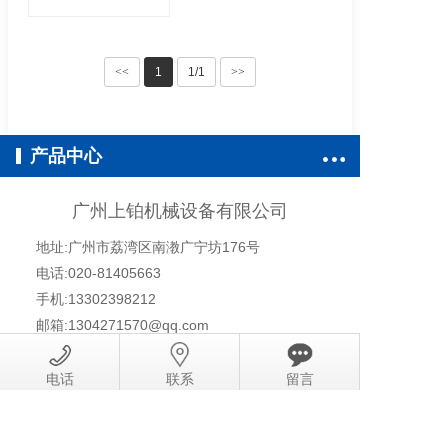
<<
1
1/1
>>
产品中心
广州上铂机械设备有限公司
地址:广州市荔湾区南漖广宁坊176号
电话:020-81405663
手机:13302398212
邮箱:1304271570@qq.com
Copyright © 2018-2020 All Rights Reserved.
粤ICP备
电话
联系
留言
19085932号-3