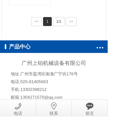
<<
1
1/1
>>
产品中心
广州上铂机械设备有限公司
地址:广州市荔湾区南漖广宁坊176号
电话:020-81405663
手机:13302398212
邮箱:1304271570@qq.com
Copyright © 2018-2020 All Rights Reserved.
粤ICP备
电话
联系
留言
19085932号-3