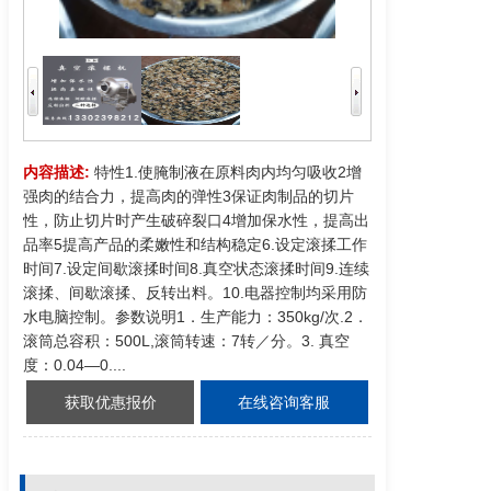
内容描述:
特性1.使腌制液在原料肉内均匀吸收2增
强肉的结合力，提高肉的弹性3保证肉制品的切片
性，防止切片时产生破碎裂口4增加保水性，提高出
品率5提高产品的柔嫩性和结构稳定6.设定滚揉工作
时间7.设定间歇滚揉时间8.真空状态滚揉时间9.连续
滚揉、间歇滚揉、反转出料。10.电器控制均采用防
水电脑控制。参数说明1．生产能力：350kg/次.2．
滚筒总容积：500L,滚筒转速：7转／分。3. 真空
度：0.04—0....
获取优惠报价
在线咨询客服