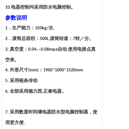
电器控制均采用防水电脑控制。
10.
参数说明
．生产能力：
次
1
350
kg/
.
．滚筒总容积：
滚筒转速：
转／分。
2
50
0L,
7
真空度：
—
自动
使用电接点真
3
.
0.04
0.08mpa
.
空表。
外形尺寸
：
4
.
(mm)
1900*1000*1520mm
采用
链条
传动
5
.
全部采用德力西
正泰电器。
6
.
.
采用数显时间继电器防水型电脑控制器，使
7
.
用更方便
.